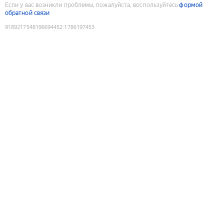
Если у вас возникли проблемы, пожалуйста, воспользуйтесь
формой
обратной связи
9189217548196694452
:
1786197453