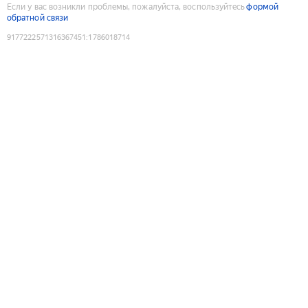
Если у вас возникли проблемы, пожалуйста, воспользуйтесь
формой
обратной связи
9177222571316367451
:
1786018714