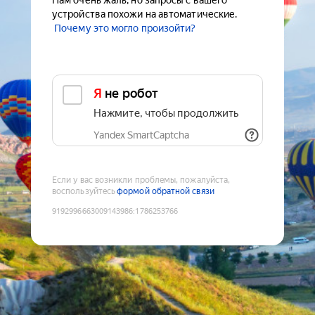
Нам очень жаль, но запросы с вашего
устройства похожи на автоматические.
Почему это могло произойти?
Я не робот
Нажмите, чтобы продолжить
Yandex SmartCaptcha
Если у вас возникли проблемы, пожалуйста,
воспользуйтесь
формой обратной связи
9192996663009143986
:
1786253766