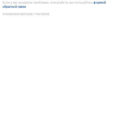
Если у вас возникли проблемы, пожалуйста, воспользуйтесь
формой
обратной связи
9188384858728979266
:
1786185045