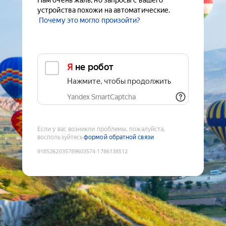
Нам очень жаль, но запросы с вашего
устройства похожи на автоматические.
Почему это могло произойти?
Я не робот
Нажмите, чтобы продолжить
Yandex SmartCaptcha
Если у вас возникли проблемы, пожалуйста,
воспользуйтесь
формой обратной связи
9185262035789603574
:
1786138512