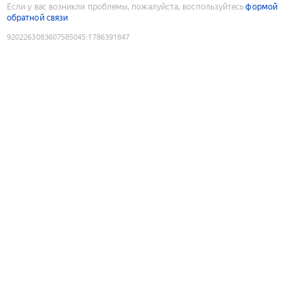
Если у вас возникли проблемы, пожалуйста, воспользуйтесь
формой
обратной связи
9202263083607585045
:
1786391847