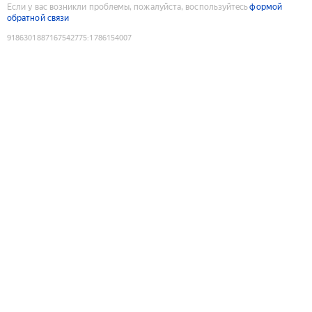
Если у вас возникли проблемы, пожалуйста, воспользуйтесь
формой
обратной связи
9186301887167542775
:
1786154007