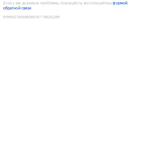
Если у вас возникли проблемы, пожалуйста, воспользуйтесь
формой
обратной связи
9189542764596099316
:
1786202299