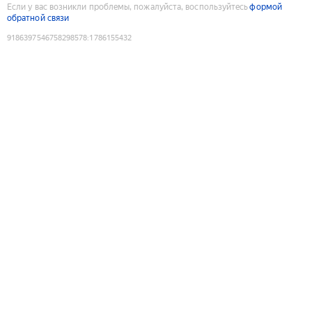
Если у вас возникли проблемы, пожалуйста, воспользуйтесь
формой
обратной связи
9186397546758298578
:
1786155432