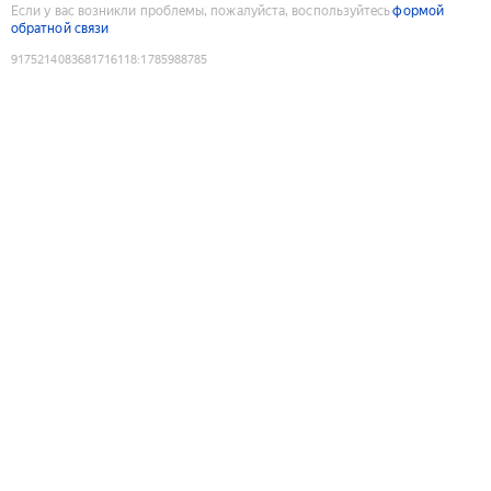
Если у вас возникли проблемы, пожалуйста, воспользуйтесь
формой
обратной связи
9175214083681716118
:
1785988785