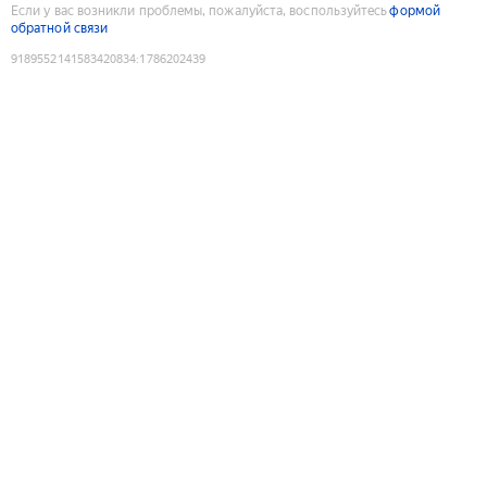
Если у вас возникли проблемы, пожалуйста, воспользуйтесь
формой
обратной связи
9189552141583420834
:
1786202439