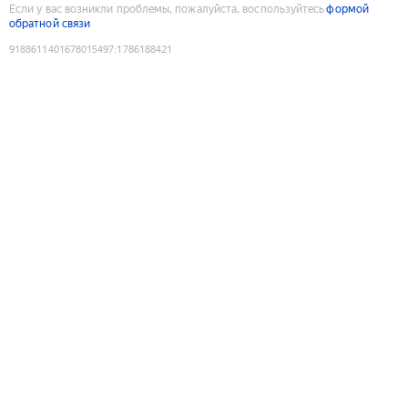
Если у вас возникли проблемы, пожалуйста, воспользуйтесь
формой
обратной связи
9188611401678015497
:
1786188421