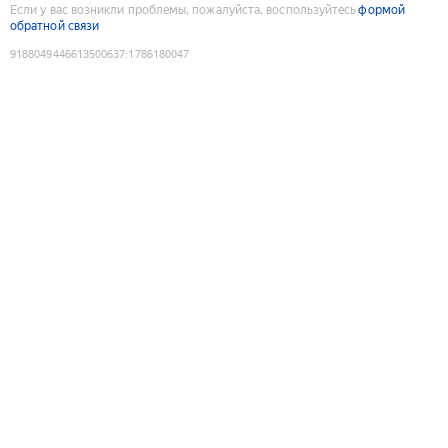
Если у вас возникли проблемы, пожалуйста, воспользуйтесь
формой
обратной связи
9188049446613500637
:
1786180047