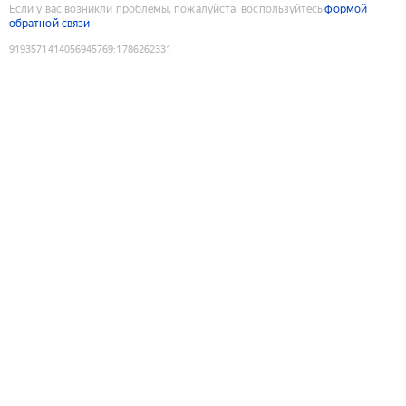
Если у вас возникли проблемы, пожалуйста, воспользуйтесь
формой
обратной связи
9193571414056945769
:
1786262331