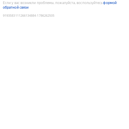
Если у вас возникли проблемы, пожалуйста, воспользуйтесь
формой
обратной связи
9193583111266134884
:
1786262505