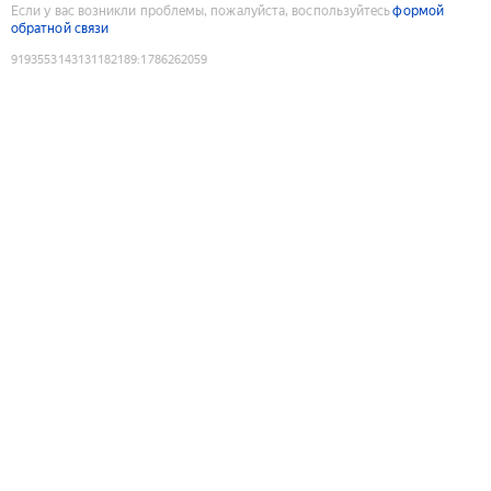
Если у вас возникли проблемы, пожалуйста, воспользуйтесь
формой
обратной связи
9193553143131182189
:
1786262059