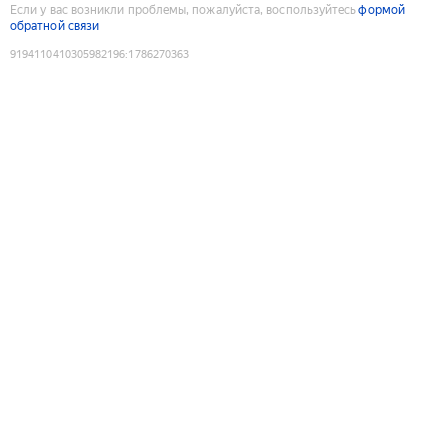
Если у вас возникли проблемы, пожалуйста, воспользуйтесь
формой
обратной связи
9194110410305982196
:
1786270363