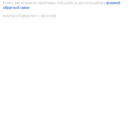
Если у вас возникли проблемы, пожалуйста, воспользуйтесь
формой
обратной связи
9182750375489207977
:
1786101085