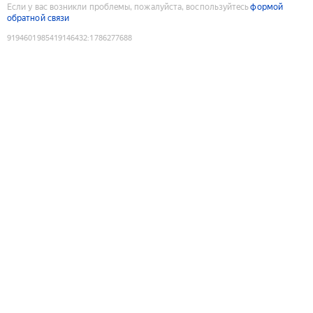
Если у вас возникли проблемы, пожалуйста, воспользуйтесь
формой
обратной связи
9194601985419146432
:
1786277688