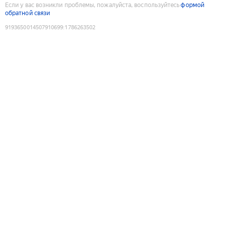
Если у вас возникли проблемы, пожалуйста, воспользуйтесь
формой
обратной связи
9193650014507910699
:
1786263502