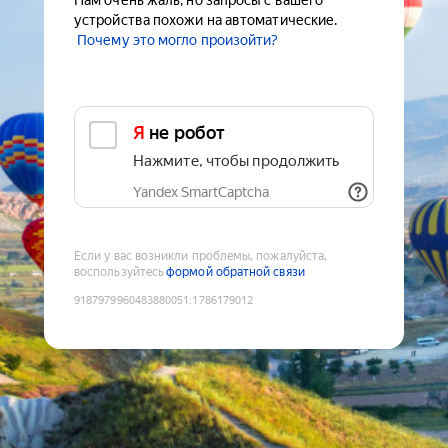
Нам очень жаль, но запросы с вашего
устройства похожи на автоматические.
Почему это могло произойти?
Я не робот
Нажмите, чтобы продолжить
Yandex SmartCaptcha
Если у вас возникли проблемы, пожалуйста,
воспользуйтесь
формой обратной связи
9187979960483880051
:
1786179012