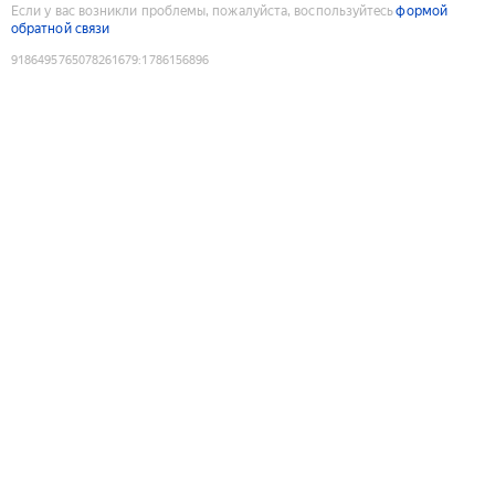
Если у вас возникли проблемы, пожалуйста, воспользуйтесь
формой
обратной связи
9186495765078261679
:
1786156896