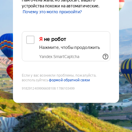
Нам очень жаль, но запросы с вашего
устройства похожи на автоматические.
Почему это могло произойти?
Я не робот
Нажмите, чтобы продолжить
Yandex SmartCaptcha
Если у вас возникли проблемы, пожалуйста,
воспользуйтесь
формой обратной связи
9182912409906608108
:
1786103499