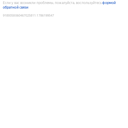
Если у вас возникли проблемы, пожалуйста, воспользуйтесь
формой
обратной связи
9189358060467025811
:
1786199547