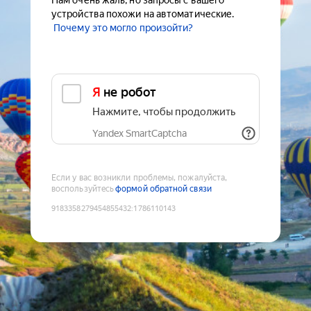
Нам очень жаль, но запросы с вашего
устройства похожи на автоматические.
Почему это могло произойти?
Я не робот
Нажмите, чтобы продолжить
Yandex SmartCaptcha
Если у вас возникли проблемы, пожалуйста,
воспользуйтесь
формой обратной связи
9183358279454855432
:
1786110143