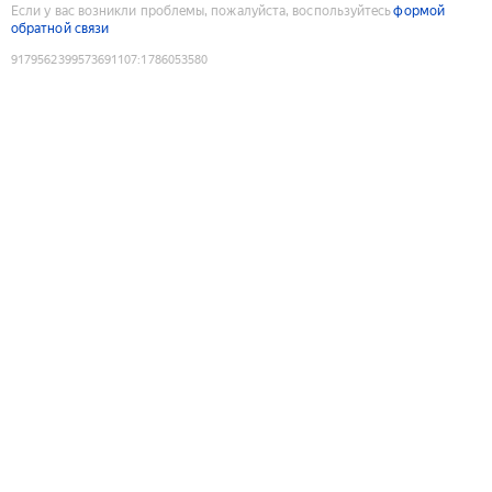
Если у вас возникли проблемы, пожалуйста, воспользуйтесь
формой
обратной связи
9179562399573691107
:
1786053580