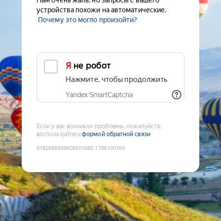
Нам очень жаль, но запросы с вашего
устройства похожи на автоматические.
Почему это могло произойти?
Я не робот
Нажмите, чтобы продолжить
Yandex SmartCaptcha
Если у вас возникли проблемы, пожалуйста,
воспользуйтесь
формой обратной связи
9182688609428501685
:
1786100164