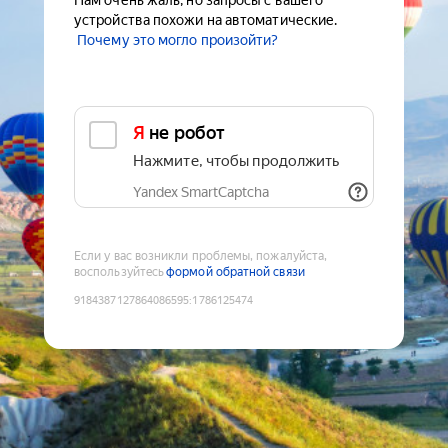
Нам очень жаль, но запросы с вашего
устройства похожи на автоматические.
Почему это могло произойти?
Я не робот
Нажмите, чтобы продолжить
Yandex SmartCaptcha
Если у вас возникли проблемы, пожалуйста,
воспользуйтесь
формой обратной связи
9184387127864086595
:
1786125474