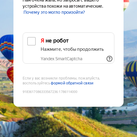
Нам очень жаль, но запросы с вашего
устройства похожи на автоматические.
Почему это могло произойти?
Я не робот
Нажмите, чтобы продолжить
Yandex SmartCaptcha
Если у вас возникли проблемы, пожалуйста,
воспользуйтесь
формой обратной связи
9183617086333567236
:
1786114000