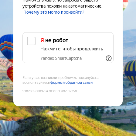
Нам очень жаль, но запросы с вашего
устройства похожи на автоматические.
Почему это могло произойти?
Я не робот
Нажмите, чтобы продолжить
Yandex SmartCaptcha
Если у вас возникли проблемы, пожалуйста,
воспользуйтесь
формой обратной связи
9182835800979470310
:
1786102358