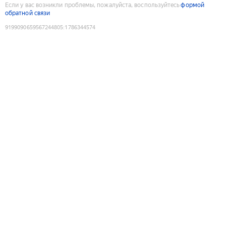
Если у вас возникли проблемы, пожалуйста, воспользуйтесь
формой
обратной связи
9199090659567244805
:
1786344574