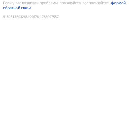
Если у вас возникли проблемы, пожалуйста, воспользуйтесь
формой
обратной связи
9182513603268499678
:
1786097557