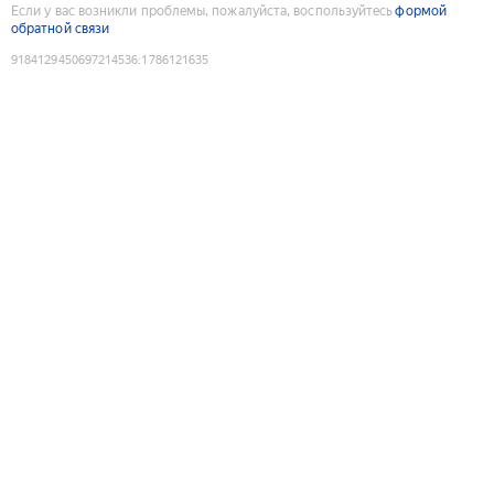
Если у вас возникли проблемы, пожалуйста, воспользуйтесь
формой
обратной связи
9184129450697214536
:
1786121635