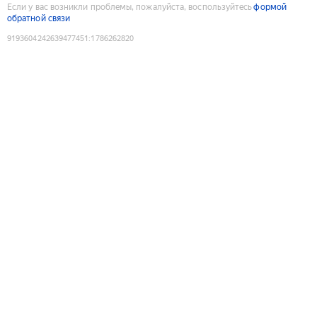
Если у вас возникли проблемы, пожалуйста, воспользуйтесь
формой
обратной связи
9193604242639477451
:
1786262820