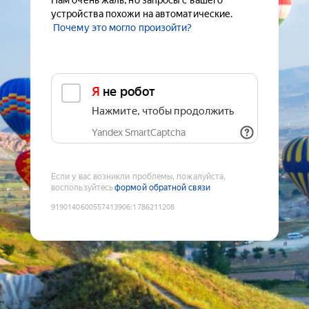
Нам очень жаль, но запросы с вашего
устройства похожи на автоматические.
Почему это могло произойти?
Я не робот
Нажмите, чтобы продолжить
Yandex SmartCaptcha
Если у вас возникли проблемы, пожалуйста,
воспользуйтесь
формой обратной связи
9190140600557413906
:
1786211208