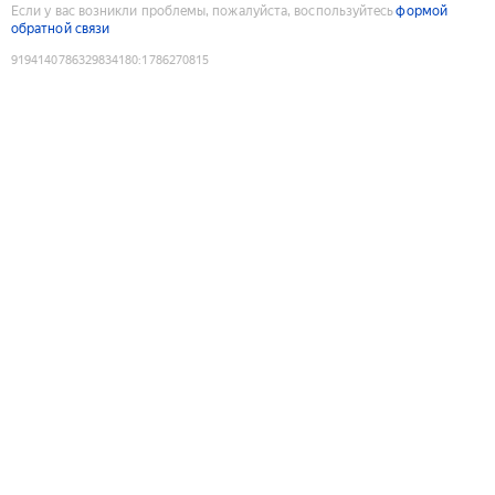
Если у вас возникли проблемы, пожалуйста, воспользуйтесь
формой
обратной связи
9194140786329834180
:
1786270815