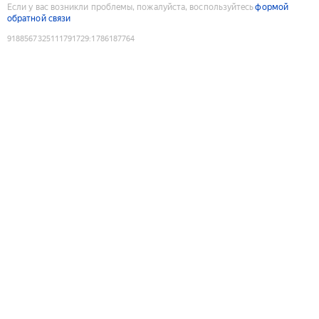
Если у вас возникли проблемы, пожалуйста, воспользуйтесь
формой
обратной связи
9188567325111791729
:
1786187764