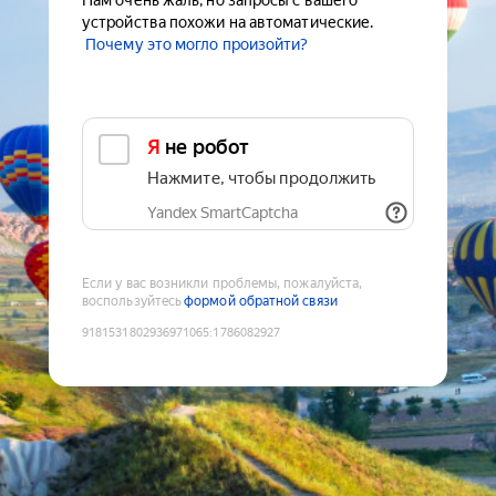
Нам очень жаль, но запросы с вашего
устройства похожи на автоматические.
Почему это могло произойти?
Я не робот
Нажмите, чтобы продолжить
Yandex SmartCaptcha
Если у вас возникли проблемы, пожалуйста,
воспользуйтесь
формой обратной связи
9181531802936971065
:
1786082927