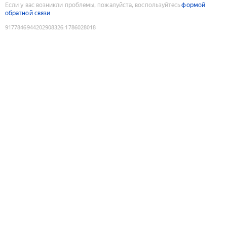
Если у вас возникли проблемы, пожалуйста, воспользуйтесь
формой
обратной связи
9177846944202908326
:
1786028018