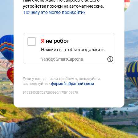
Нам очень жаль, но запросы с вашего
устройства похожи на автоматические.
Почему это могло произойти?
Я не робот
Нажмите, чтобы продолжить
Yandex SmartCaptcha
Если у вас возникли проблемы, пожалуйста,
воспользуйтесь
формой обратной связи
9183340357027260960
:
1786109876