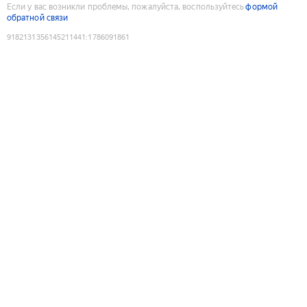
Если у вас возникли проблемы, пожалуйста, воспользуйтесь
формой
обратной связи
9182131356145211441
:
1786091861