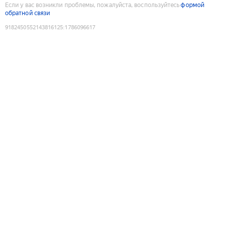
Если у вас возникли проблемы, пожалуйста, воспользуйтесь
формой
обратной связи
9182450552143816125
:
1786096617