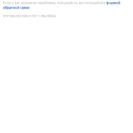
Если у вас возникли проблемы, пожалуйста, воспользуйтесь
формой
обратной связи
9191984383108531787
:
1786238682