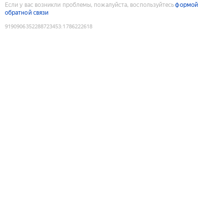
Если у вас возникли проблемы, пожалуйста, воспользуйтесь
формой
обратной связи
9190906352288723453
:
1786222618