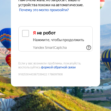
Нам очень жаль, но запросы с вашего
устройства похожи на автоматические.
Почему это могло произойти?
Я не робот
Нажмите, чтобы продолжить
Yandex SmartCaptcha
Если у вас возникли проблемы, пожалуйста,
воспользуйтесь
формой обратной связи
9182530443367339422
:
1786097808