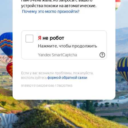
Нам очень жаль, но запросы с вашего
устройства похожи на автоматические.
Почему это могло произойти?
Я не робот
Нажмите, чтобы продолжить
Yandex SmartCaptcha
Если у вас возникли проблемы, пожалуйста,
воспользуйтесь
формой обратной связи
9189921513402041046
:
1786207943