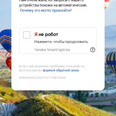
Нам очень жаль, но запросы с вашего
устройства похожи на автоматические.
Почему это могло произойти?
Я не робот
Нажмите, чтобы продолжить
Yandex SmartCaptcha
Если у вас возникли проблемы, пожалуйста,
воспользуйтесь
формой обратной связи
9185044403218207127
:
1786135269