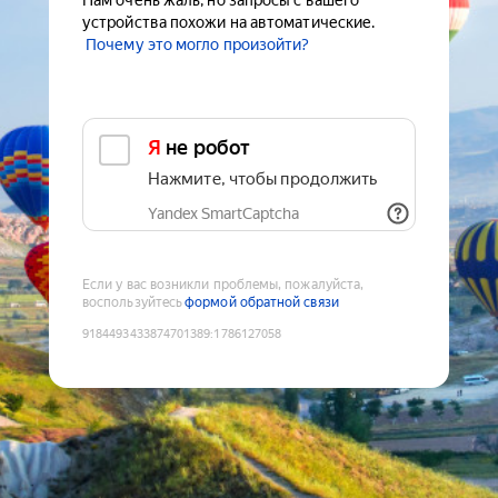
Нам очень жаль, но запросы с вашего
устройства похожи на автоматические.
Почему это могло произойти?
Я не робот
Нажмите, чтобы продолжить
Yandex SmartCaptcha
Если у вас возникли проблемы, пожалуйста,
воспользуйтесь
формой обратной связи
9184493433874701389
:
1786127058