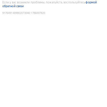
Если у вас возникли проблемы, пожалуйста, воспользуйтесь
формой
обратной связи
9176491489902073046
:
1786007820