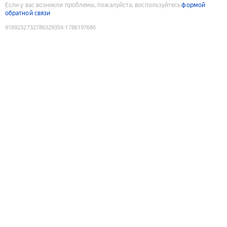
Если у вас возникли проблемы, пожалуйста, воспользуйтесь
формой
обратной связи
9189232732786329354
:
1786197680